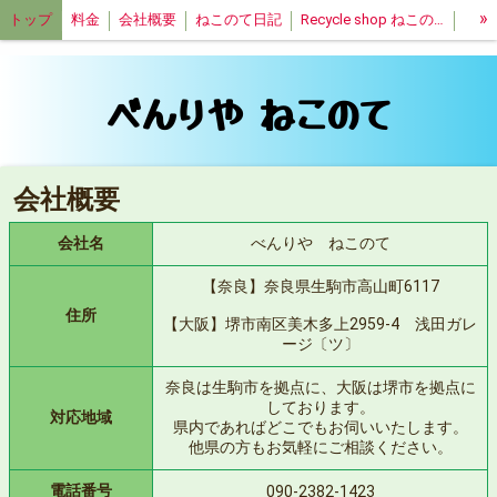
»
トップ
料金
会社概要
ねこのて日記
Recycle shop ねこのて
特定商取引法表記
べんりや ねこのて
会社概要
会社名
べんりや ねこのて
【奈良】奈良県生駒市高山町6117
住所
【大阪】堺市南区美木多上2959-4 浅田ガレ
ージ〔ツ〕
奈良は生駒市を拠点に、大阪は堺市を拠点に
しております。
対応地域
県内であればどこでもお伺いいたします。
他県の方もお気軽にご相談ください。
電話番号
090-2382-1423