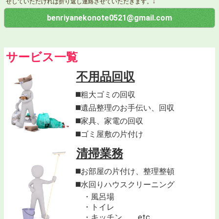
せしていただければ折り返し連絡させていただきます。↓
benriyanekonote0521@gmail.com
サービス一覧
不用品回収
◼️粗大ゴミの回収
◼️遺品整理のお手伝い、回収
◼️家具、家電の回収
◼️ゴミ屋敷の片付け
清掃業務
◼️お部屋の片付け、整理整頓
◼️水回りハウスクリーニング
・風呂場
・トイレ
・キッチン etc